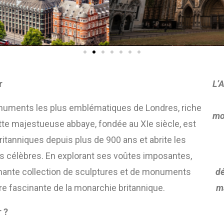
r
L’
numents les plus emblématiques de Londres, riche
mo
ette majestueuse abbaye, fondée au XIe siècle, est
tanniques depuis plus de 900 ans et abrite les
es célèbres. En explorant ses voûtes imposantes,
nnante collection de sculptures et de monuments
dé
ire fascinante de la monarchie britannique.
m
 ?