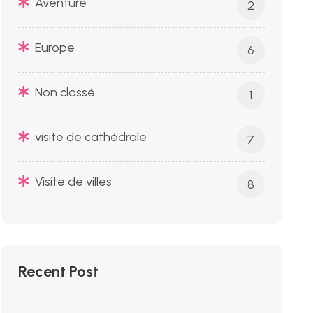
Aventure
2
Europe
6
Non classé
1
visite de cathédrale
7
Visite de villes
8
Recent Post