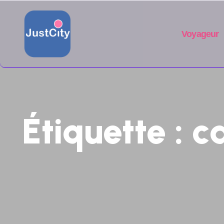
Voyageur
Étiquette :
c