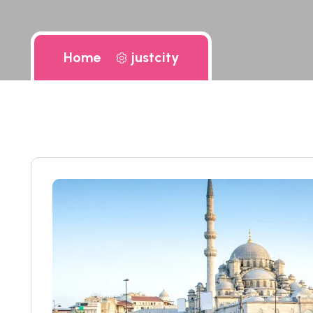
Home
justcity