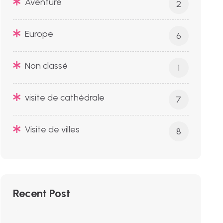
Aventure
2
Europe
6
Non classé
1
visite de cathédrale
7
Visite de villes
8
Recent Post