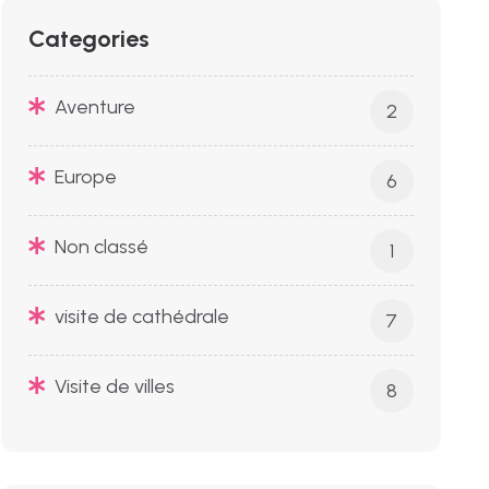
Categories
Aventure
2
Europe
6
Non classé
1
visite de cathédrale
7
Visite de villes
8